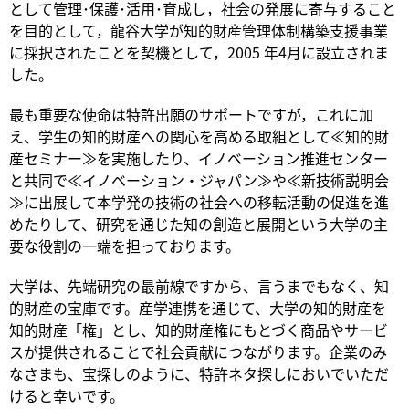
として管理･保護･活用･育成し，社会の発展に寄与すること
を目的として，龍谷大学が知的財産管理体制構築支援事業
に採択されたことを契機として，2005 年4月に設立されま
した。
最も重要な使命は特許出願のサポートですが，これに加
え、学生の知的財産への関心を高める取組として≪知的財
産セミナー≫を実施したり、イノベーション推進センター
と共同で≪イノベーション・ジャパン≫や≪新技術説明会
≫に出展して本学発の技術の社会への移転活動の促進を進
めたりして、研究を通じた知の創造と展開という大学の主
要な役割の一端を担っております。
大学は、先端研究の最前線ですから、言うまでもなく、知
的財産の宝庫です。産学連携を通じて、大学の知的財産を
知的財産「権」とし、知的財産権にもとづく商品やサービ
スが提供されることで社会貢献につながります。企業のみ
なさまも、宝探しのように、特許ネタ探しにおいでいただ
けると幸いです。